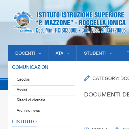
DOCENTI
ATA
STUDENTI
F
COMUNICAZIONI
CATEGORY:
DOC
Circolari
Avvisi
DOCUMENTI DEI
Ritagli di giornale
Archivio news
L’ISTITUTO
Maggio, 15
108