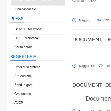
Circolare n.188
Documenti del 15 maggio
Albo Sindacale
PLESSI
Maggio, 3
622
Liceo "P. Mazzone"
ITI "E. Maiorana"
DOCUMENTI DE
Corso serale
SEGRETERIA
Maggio, 15
104
Uffici di segreteria
Atti contabili
DOCUMENTI DE
Bandi e gare
Graduatorie
Documenti
AVCP