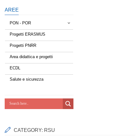
AREE
PON - POR
Progetti ERASMUS
Tessere la rete
Progetti PNRR
Estate a scuola
Area didattica e progetti
Scuola d'estate
ECDL
Miglioriamoci
Salute e sicurezza
Realizzazione di reti locali, cablate e
wireless nelle scuole
Lab Green
Socializziamo
CATEGORY:
RSU
Potenziamoci