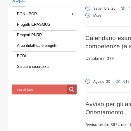
AREE
Settembre, 26
4
PON - POR
More
Progetti ERASMUS
Progetti PNRR
Calendario esami
competenze (a.s
Area didattica e progetti
ECDL
Circolare n.319
Salute e sicurezza
Agosto, 30
619
Avviso per gli a
Orientamento
Avviso prot.n.8974 del 