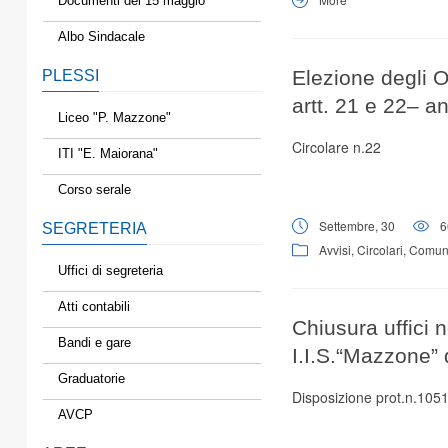
Documenti del 15 maggio
Albo Sindacale
Elezione degli Or
PLESSI
artt. 21 e 22– a
Liceo "P. Mazzone"
Circolare n.22
ITI "E. Maiorana"
Corso serale
Settembre, 30
6
SEGRETERIA
Avvisi
,
Circolari
,
Comuni
Uffici di segreteria
Atti contabili
Chiusura uffici n
Bandi e gare
I.I.S.“Mazzone” 
Graduatorie
Disposizione prot.n.105
AVCP