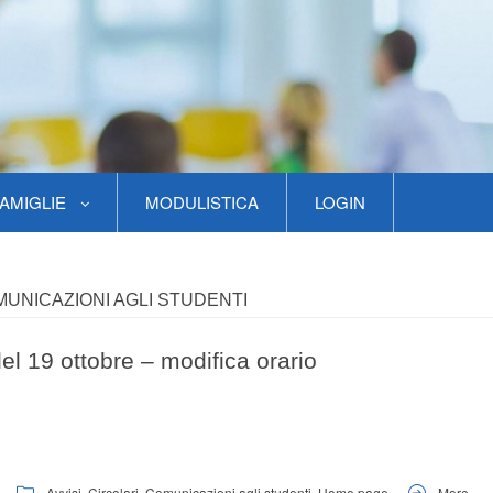
AMIGLIE
MODULISTICA
LOGIN
UNICAZIONI AGLI STUDENTI
l 19 ottobre – modifica orario
Avvisi
,
Circolari
,
Comunicazioni agli studenti
,
Home page
More