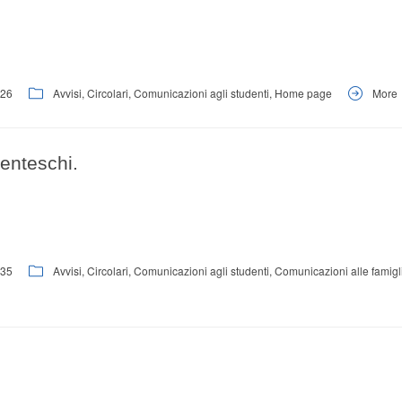
26
Avvisi
,
Circolari
,
Comunicazioni agli studenti
,
Home page
More
enteschi.
35
Avvisi
,
Circolari
,
Comunicazioni agli studenti
,
Comunicazioni alle famigl