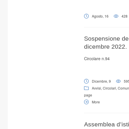
Agosto, 16
428
Sospensione dell
dicembre 2022.
Circolare n.94
Dicembre, 9
59
Avvisi
,
Circolari
,
Comuni
page
More
Assemblea d’ist