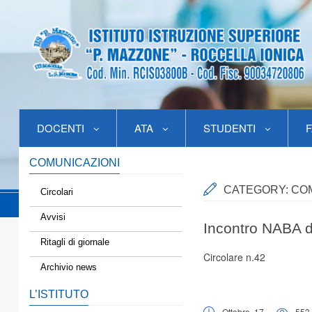
DOCENTI
ATA
STUDENTI
F
COMUNICAZIONI
CATEGORY:
COM
Circolari
Avvisi
Incontro NABA de
Ritagli di giornale
Circolare n.42
Archivio news
L’ISTITUTO
Ottobre, 17
553