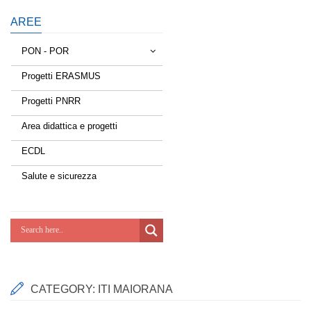
AREE
PON - POR
Progetti ERASMUS
Tessere la rete
Progetti PNRR
Estate a scuola
Area didattica e progetti
Scuola d'estate
ECDL
Miglioriamoci
Salute e sicurezza
Realizzazione di reti locali, cablate e
wireless nelle scuole
Lab Green
Socializziamo
CATEGORY:
ITI MAIORANA
Potenziamoci