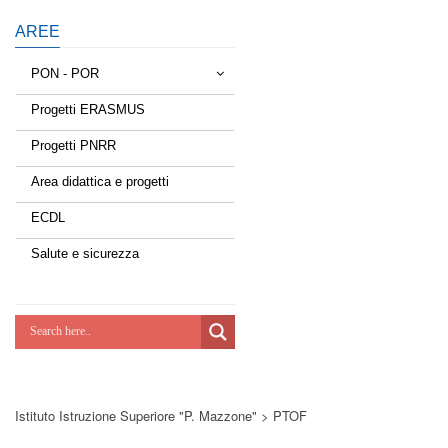
AREE
PON - POR
Progetti ERASMUS
Tessere la rete
Progetti PNRR
Estate a scuola
Area didattica e progetti
Scuola d'estate
ECDL
Miglioriamoci
Salute e sicurezza
Realizzazione di reti locali, cablate e
wireless nelle scuole
Lab Green
Socializziamo
Istituto Istruzione Superiore "P. Mazzone"
>
PTOF
Potenziamoci