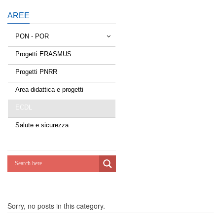
AREE
PON - POR
Progetti ERASMUS
Tessere la rete
Progetti PNRR
Estate a scuola
Area didattica e progetti
Scuola d'estate
ECDL
Miglioriamoci
Salute e sicurezza
Realizzazione di reti locali, cablate e
wireless nelle scuole
Lab Green
Socializziamo
Sorry, no posts in this category.
Potenziamoci