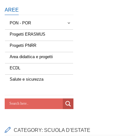
AREE
PON - POR
Progetti ERASMUS
Tessere la rete
Progetti PNRR
Estate a scuola
Area didattica e progetti
Scuola d'estate
ECDL
Miglioriamoci
Salute e sicurezza
Realizzazione di reti locali, cablate e
wireless nelle scuole
Lab Green
Socializziamo
CATEGORY:
SCUOLA D’ESTATE
Potenziamoci