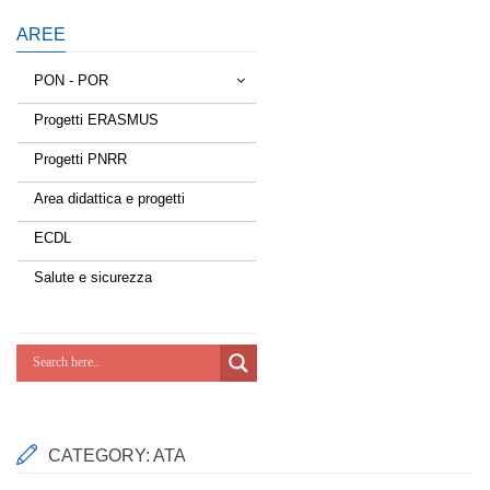
AREE
PON - POR
Progetti ERASMUS
Tessere la rete
Progetti PNRR
Estate a scuola
Area didattica e progetti
Scuola d'estate
ECDL
Miglioriamoci
Salute e sicurezza
Realizzazione di reti locali, cablate e
wireless nelle scuole
Lab Green
Socializziamo
CATEGORY:
ATA
Potenziamoci