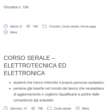
Circolare n. 156
Marzo, 9
782
Circolari
,
Corso serale
,
Home page
More
CORSO SERALE –
ELETTROTECNICA ED
ELETTRONICA
studenti che hanno interrotto il proprio percorso scolastico;
persone già inserite nel mondo del lavoro che necessitano
di aggiornamento o vogliono riqualificarsi a partire dalle
competenze già acquisite;
garantendo il riconoscimento delle classi già frequentate in
Gennaio, 14
785
Corso serale
More