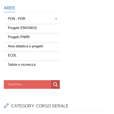
AREE
PON - POR
Progetti ERASMUS
Tessere la rete
Progetti PNRR
Estate a scuola
Area didattica e progetti
Scuola d'estate
ECDL
Miglioriamoci
Salute e sicurezza
Realizzazione di reti locali, cablate e
wireless nelle scuole
Lab Green
Socializziamo
CATEGORY:
CORSO SERALE
Potenziamoci