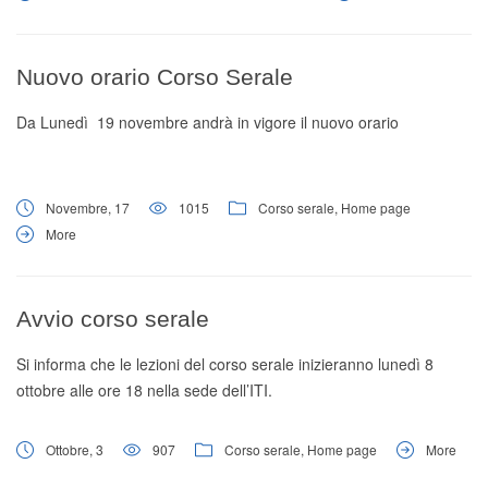
istituti statali o legalmente riconosciuti;
riconoscendo crediti formali e non formali relativi a studi
compiuti, ad esperienze maturate in ambito lavorativo o a
Nuovo orario Corso Serale
studi personali coerenti con l’indirizzo di studio;
Da Lunedì 19 novembre andrà in vigore il nuovo orario
avviando corsi di riallineamento con possibilità di
abbreviazione del percorso formativo e riduzione del
numero di anni da frequentare;
Novembre, 17
1015
Corso serale
,
Home page
riprendere un percorso di studio interrotto precocemente e
More
permettere il conseguimento di un Diploma di Scuola
Superiore;
qualificare giovani e adulti privi di professionalità per
Avvio corso serale
renderli più competitivi e preparati per un mercato del
lavoro sempre più esigente;
Si informa che le lezioni del corso serale inizieranno lunedì 8
consentire agli adulti già inseriti in ambito lavorativo di
ottobre alle ore 18 nella sede dell’ITI.
migliorare la loro posizione professionale ed economica
Ottobre, 3
907
Corso serale
,
Home page
More