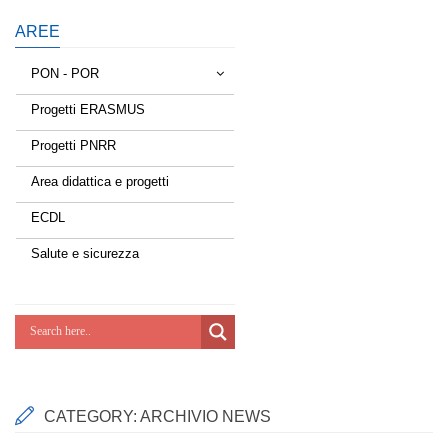
AREE
PON - POR
Progetti ERASMUS
Tessere la rete
Progetti PNRR
Estate a scuola
Area didattica e progetti
Scuola d'estate
ECDL
Miglioriamoci
Salute e sicurezza
Realizzazione di reti locali, cablate e
wireless nelle scuole
Lab Green
Socializziamo
CATEGORY:
ARCHIVIO NEWS
Potenziamoci