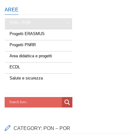
AREE
PON - POR
Progetti ERASMUS
Tessere la rete
Progetti PNRR
Estate a scuola
Area didattica e progetti
Scuola d'estate
ECDL
Miglioriamoci
Salute e sicurezza
Realizzazione di reti locali, cablate e
wireless nelle scuole
Lab Green
Socializziamo
CATEGORY:
PON – POR
Potenziamoci