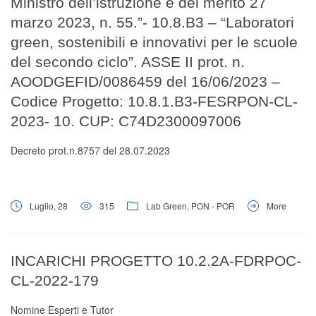
Ministro dell’istruzione e del merito 27
marzo 2023, n. 55.”- 10.8.B3 – “Laboratori
green, sostenibili e innovativi per le scuole
del secondo ciclo”. ASSE II prot. n.
AOODGEFID/0086459 del 16/06/2023 –
Codice Progetto: 10.8.1.B3-FESRPON-CL-
2023- 10. CUP: C74D2300097006
Decreto prot.n.8757 del 28.07.2023
Luglio, 28
315
Lab Green
,
PON - POR
More
INCARICHI PROGETTO 10.2.2A-FDRPOC-
CL-2022-179
Nomine Esperti e Tutor