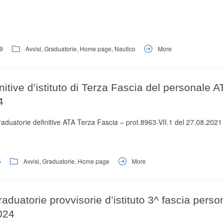
9
Avvisi
,
Graduatorie
,
Home page
,
Nautico
More
itive d’istituto di Terza Fascia del personale A
4
aduatorie definitive ATA Terza Fascia – prot.8963-VII.1 del 27.08.2021
5
Avvisi
,
Graduatorie
,
Home page
More
aduatorie provvisorie d’istituto 3^ fascia pers
024