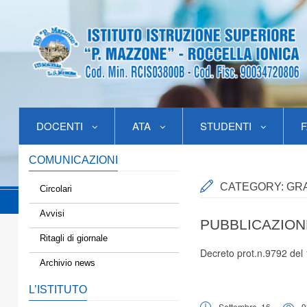
DOCENTI
ATA
STUDENTI
F
COMUNICAZIONI
CATEGORY:
GR
Circolari
Avvisi
PUBBLICAZIONE
Ritagli di giornale
Decreto prot.n.9792 del
Archivio news
L’ISTITUTO
Settembre, 16
9