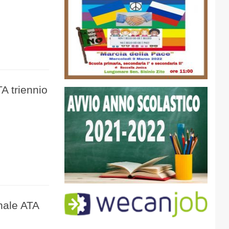
TA triennio
onale ATA