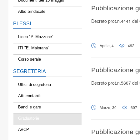
Documenti del 15 maggio
Pubblicazione g
Albo Sindacale
Decreto prot.n.4441 del
PLESSI
Liceo "P. Mazzone"
Aprile, 4
492
ITI "E. Maiorana"
Corso serale
Pubblicazione gr
SEGRETERIA
Decreto prot.n.5607 del
Uffici di segreteria
Atti contabili
Bandi e gare
Marzo, 30
607
Graduatorie
AVCP
Pubblicazione gr