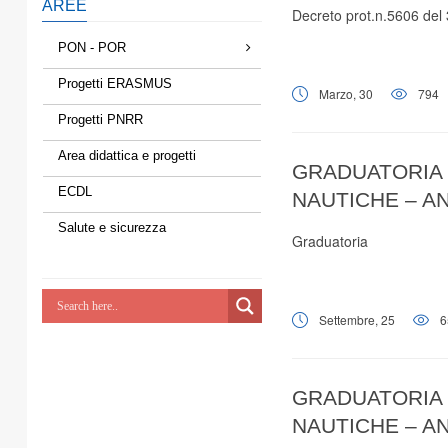
AREE
Decreto prot.n.5606 del
PON - POR
Progetti ERASMUS
Marzo, 30
794
Progetti PNRR
Area didattica e progetti
GRADUATORIA D
ECDL
NAUTICHE – A
Salute e sicurezza
Graduatoria
Settembre, 25
6
GRADUATORIA 
NAUTICHE – A