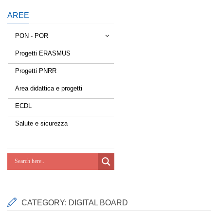
AREE
PON - POR
Progetti ERASMUS
Tessere la rete
Progetti PNRR
Estate a scuola
Area didattica e progetti
Scuola d'estate
ECDL
Miglioriamoci
Salute e sicurezza
Realizzazione di reti locali, cablate e
wireless nelle scuole
Lab Green
Socializziamo
CATEGORY:
DIGITAL BOARD
Potenziamoci