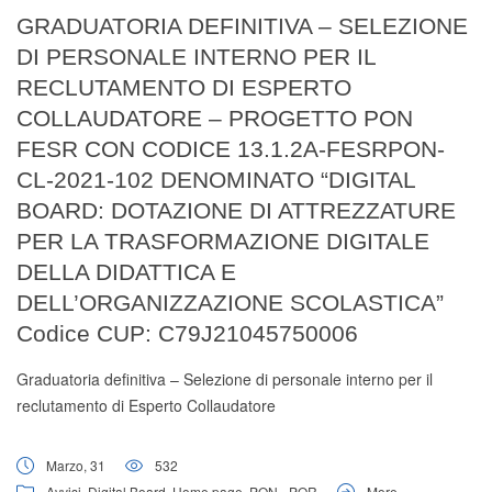
Digital Board
GRADUATORIA DEFINITIVA – SELEZIONE
DI PERSONALE INTERNO PER IL
RECLUTAMENTO DI ESPERTO
COLLAUDATORE – PROGETTO PON
FESR CON CODICE 13.1.2A-FESRPON-
CL-2021-102 DENOMINATO “DIGITAL
BOARD: DOTAZIONE DI ATTREZZATURE
PER LA TRASFORMAZIONE DIGITALE
DELLA DIDATTICA E
DELL’ORGANIZZAZIONE SCOLASTICA”
Codice CUP: C79J21045750006
Graduatoria definitiva – Selezione di personale interno per il
reclutamento di Esperto Collaudatore
Marzo, 31
532
Avvisi
,
Digital Board
,
Home page
,
PON - POR
More