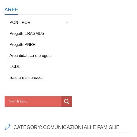
AREE
PON - POR
Progetti ERASMUS
Tessere la rete
Progetti PNRR
Estate a scuola
Area didattica e progetti
Scuola d'estate
ECDL
Miglioriamoci
Salute e sicurezza
Realizzazione di reti locali, cablate e
wireless nelle scuole
Lab Green
Socializziamo
CATEGORY:
COMUNICAZIONI ALLE FAMIGLIE
Potenziamoci