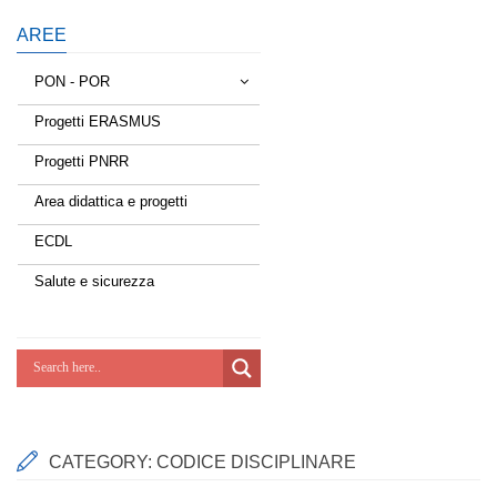
AREE
PON - POR
Progetti ERASMUS
Tessere la rete
Progetti PNRR
Estate a scuola
Area didattica e progetti
Scuola d'estate
ECDL
Miglioriamoci
Salute e sicurezza
Realizzazione di reti locali, cablate e
wireless nelle scuole
Lab Green
Socializziamo
CATEGORY:
CODICE DISCIPLINARE
Potenziamoci