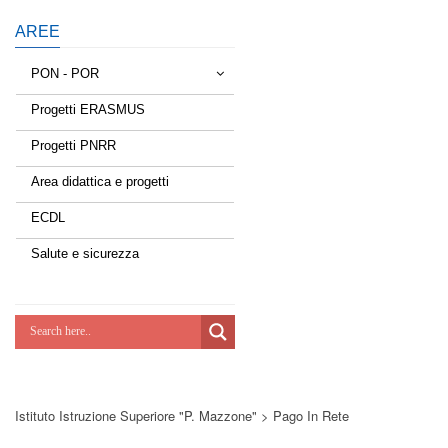
AREE
PON - POR
Progetti ERASMUS
Tessere la rete
Progetti PNRR
Estate a scuola
Area didattica e progetti
Scuola d'estate
ECDL
Miglioriamoci
Salute e sicurezza
Realizzazione di reti locali, cablate e
wireless nelle scuole
Lab Green
Socializziamo
Istituto Istruzione Superiore "P. Mazzone"
>
Pago In Rete
Potenziamoci