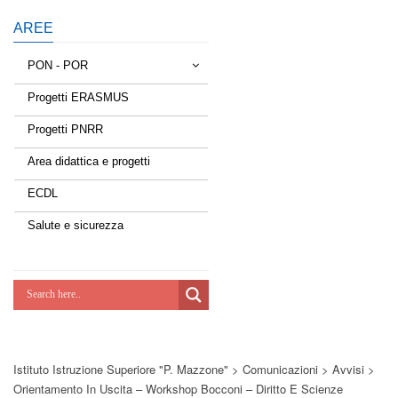
AREE
PON - POR
Progetti ERASMUS
Tessere la rete
Progetti PNRR
Estate a scuola
Area didattica e progetti
Scuola d'estate
ECDL
Miglioriamoci
Salute e sicurezza
Realizzazione di reti locali, cablate e
wireless nelle scuole
Lab Green
Socializziamo
Istituto Istruzione Superiore "P. Mazzone"
>
Comunicazioni
>
Avvisi
>
Potenziamoci
Orientamento In Uscita – Workshop Bocconi – Diritto E Scienze