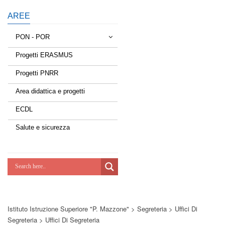
AREE
PON - POR
Progetti ERASMUS
Tessere la rete
Progetti PNRR
Estate a scuola
Area didattica e progetti
Scuola d'estate
ECDL
Miglioriamoci
Salute e sicurezza
Realizzazione di reti locali, cablate e
wireless nelle scuole
Lab Green
Socializziamo
Istituto Istruzione Superiore "P. Mazzone"
>
Segreteria
>
Uffici Di
Potenziamoci
Segreteria
>
Uffici Di Segreteria