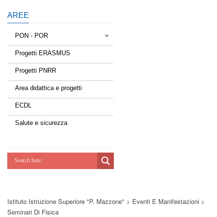
AREE
PON - POR
Progetti ERASMUS
Tessere la rete
Progetti PNRR
Estate a scuola
Area didattica e progetti
Scuola d'estate
ECDL
Miglioriamoci
Salute e sicurezza
Realizzazione di reti locali, cablate e
wireless nelle scuole
Lab Green
Socializziamo
Istituto Istruzione Superiore "P. Mazzone"
>
Eventi E Manifestazioni
>
Potenziamoci
Seminari Di Fisica