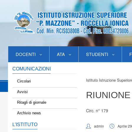
DOCENTI
ATA
STUDENTI
F
COMUNICAZIONI
Istituto Istruzione Superio
Circolari
Avvisi
RIUNIONE
Ritagli di giornale
Circ. n° 179
Archivio news
L’ISTITUTO
admin
Aprile 2