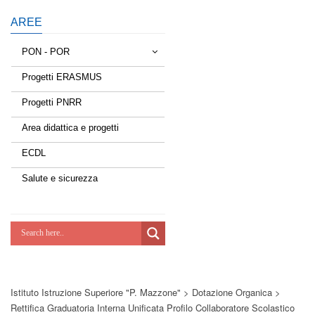
AREE
PON - POR
Progetti ERASMUS
Tessere la rete
Progetti PNRR
Estate a scuola
Area didattica e progetti
Scuola d'estate
ECDL
Miglioriamoci
Salute e sicurezza
Realizzazione di reti locali, cablate e
wireless nelle scuole
Lab Green
Socializziamo
Istituto Istruzione Superiore "P. Mazzone"
>
Dotazione Organica
>
Potenziamoci
Rettifica Graduatoria Interna Unificata Profilo Collaboratore Scolastico