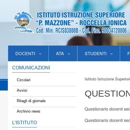
DOCENTI
ATA
STUDENTI
F
COMUNICAZIONI
Istituto Istruzione Superio
Circolari
Avvisi
QUESTION
Ritagli di giornale
Questionario docenti sed
Archivio news
Questionario docenti sed
L’ISTITUTO