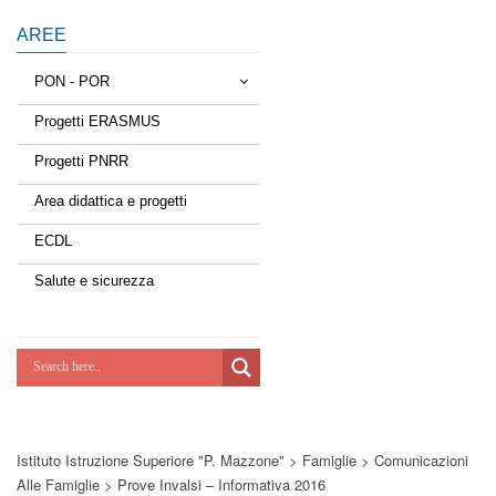
AREE
PON - POR
Progetti ERASMUS
Tessere la rete
Progetti PNRR
Estate a scuola
Area didattica e progetti
Scuola d'estate
ECDL
Miglioriamoci
Salute e sicurezza
Realizzazione di reti locali, cablate e
wireless nelle scuole
Lab Green
Socializziamo
Istituto Istruzione Superiore "P. Mazzone"
>
Famiglie
>
Comunicazioni
Potenziamoci
Alle Famiglie
>
Prove Invalsi – Informativa 2016