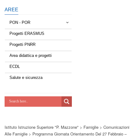
AREE
PON - POR
Progetti ERASMUS
Tessere la rete
Progetti PNRR
Estate a scuola
Area didattica e progetti
Scuola d'estate
ECDL
Miglioriamoci
Salute e sicurezza
Realizzazione di reti locali, cablate e
wireless nelle scuole
Lab Green
Socializziamo
Istituto Istruzione Superiore "P. Mazzone"
>
Famiglie
>
Comunicazioni
Potenziamoci
Alle Famiglie
>
Programma Giornata Orientamento Del 27 Febbraio –