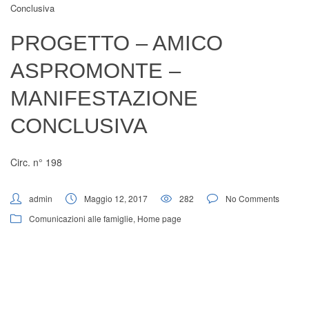
Conclusiva
Digital Board
PROGETTO – AMICO
ASPROMONTE –
MANIFESTAZIONE
CONCLUSIVA
Circ. n° 198
admin
Maggio 12, 2017
282
No Comments
Comunicazioni alle famiglie
,
Home page