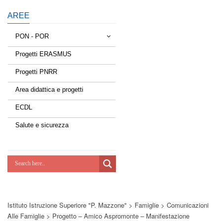
AREE
PON - POR
Progetti ERASMUS
Tessere la rete
Progetti PNRR
Estate a scuola
Area didattica e progetti
Scuola d'estate
ECDL
Miglioriamoci
Salute e sicurezza
Realizzazione di reti locali, cablate e
wireless nelle scuole
Lab Green
Socializziamo
Istituto Istruzione Superiore "P. Mazzone"
>
Famiglie
>
Comunicazioni
Potenziamoci
Alle Famiglie
>
Progetto – Amico Aspromonte – Manifestazione