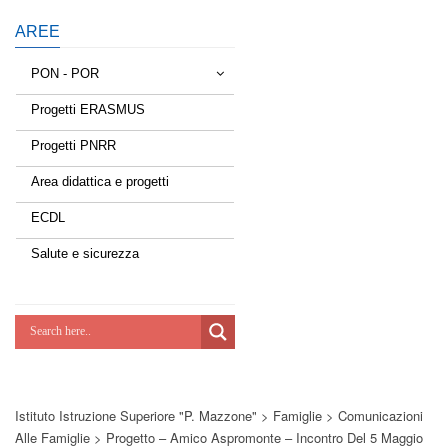
AREE
PON - POR
Progetti ERASMUS
Tessere la rete
Progetti PNRR
Estate a scuola
Area didattica e progetti
Scuola d'estate
ECDL
Miglioriamoci
Salute e sicurezza
Realizzazione di reti locali, cablate e
wireless nelle scuole
Lab Green
Socializziamo
Istituto Istruzione Superiore "P. Mazzone"
>
Famiglie
>
Comunicazioni
Potenziamoci
Alle Famiglie
>
Progetto – Amico Aspromonte – Incontro Del 5 Maggio