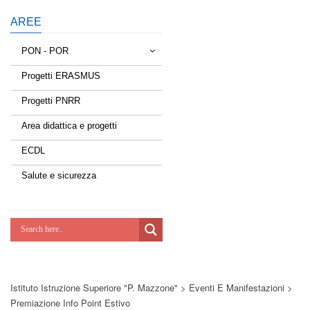
AREE
PON - POR
Progetti ERASMUS
Tessere la rete
Progetti PNRR
Estate a scuola
Area didattica e progetti
Scuola d'estate
ECDL
Miglioriamoci
Salute e sicurezza
Realizzazione di reti locali, cablate e
wireless nelle scuole
Lab Green
Socializziamo
Istituto Istruzione Superiore "P. Mazzone"
>
Eventi E Manifestazioni
>
Potenziamoci
Premiazione Info Point Estivo