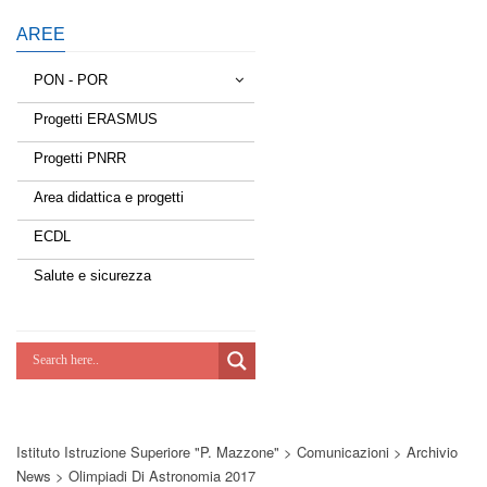
AREE
PON - POR
Progetti ERASMUS
Tessere la rete
Progetti PNRR
Estate a scuola
Area didattica e progetti
Scuola d'estate
ECDL
Miglioriamoci
Salute e sicurezza
Realizzazione di reti locali, cablate e
wireless nelle scuole
Lab Green
Socializziamo
Istituto Istruzione Superiore "P. Mazzone"
>
Comunicazioni
>
Archivio
Potenziamoci
News
>
Olimpiadi Di Astronomia 2017