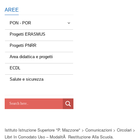
AREE
PON - POR
Progetti ERASMUS
Tessere la rete
Progetti PNRR
Estate a scuola
Area didattica e progetti
Scuola d'estate
ECDL
Miglioriamoci
Salute e sicurezza
Realizzazione di reti locali, cablate e
wireless nelle scuole
Lab Green
Socializziamo
Istituto Istruzione Superiore "P. Mazzone"
>
Comunicazioni
>
Circolari
>
Potenziamoci
Libri In Comodato Uso – ModalitÃ Restituzione Alla Scuola.