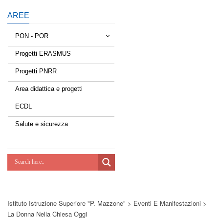
AREE
PON - POR
Progetti ERASMUS
Tessere la rete
Progetti PNRR
Estate a scuola
Area didattica e progetti
Scuola d'estate
ECDL
Miglioriamoci
Salute e sicurezza
Realizzazione di reti locali, cablate e
wireless nelle scuole
Lab Green
Socializziamo
Istituto Istruzione Superiore "P. Mazzone"
>
Eventi E Manifestazioni
>
Potenziamoci
La Donna Nella Chiesa Oggi