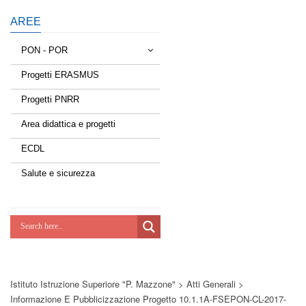
AREE
PON - POR
Progetti ERASMUS
Tessere la rete
Progetti PNRR
Estate a scuola
Area didattica e progetti
Scuola d'estate
ECDL
Miglioriamoci
Salute e sicurezza
Realizzazione di reti locali, cablate e
wireless nelle scuole
Lab Green
Socializziamo
Istituto Istruzione Superiore "P. Mazzone"
>
Atti Generali
>
Potenziamoci
Informazione E Pubblicizzazione Progetto 10.1.1A-FSEPON-CL-2017-