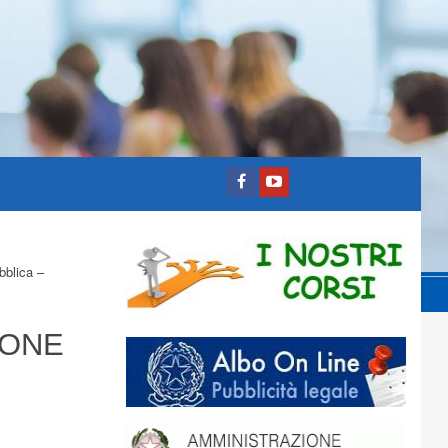
bblica –
IONE