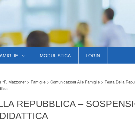
AMIGLIE
MODULISTICA
LOGIN
re "P. Mazzone"
>
Famiglie
>
Comunicazioni Alle Famiglie
>
Festa Della Repu
ttica
LLA REPUBBLICA – SOSPENS
 DIDATTICA