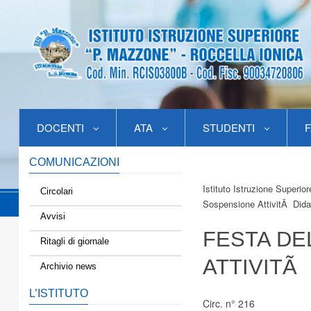
DOCENTI
ATA
STUDENTI
F
COMUNICAZIONI
Istituto Istruzione Superio
Circolari
Sospensione AttivitÃ Dida
Avvisi
FESTA DE
Ritagli di giornale
ATTIVITÃ
Archivio news
L’ISTITUTO
Circ. n° 216