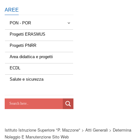
AREE
PON - POR
Progetti ERASMUS
Tessere la rete
Progetti PNRR
Estate a scuola
Area didattica e progetti
Scuola d'estate
ECDL
Miglioriamoci
Salute e sicurezza
Realizzazione di reti locali, cablate e
wireless nelle scuole
Lab Green
Socializziamo
Istituto Istruzione Superiore "P. Mazzone"
>
Atti Generali
>
Determina
Potenziamoci
Noleggio E Manutenzione Sito Web