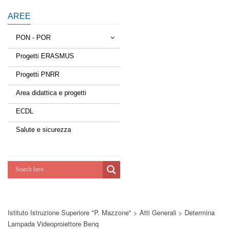
AREE
PON - POR
Progetti ERASMUS
Tessere la rete
Progetti PNRR
Estate a scuola
Area didattica e progetti
Scuola d'estate
ECDL
Miglioriamoci
Salute e sicurezza
Realizzazione di reti locali, cablate e
wireless nelle scuole
Lab Green
Socializziamo
Istituto Istruzione Superiore "P. Mazzone"
>
Atti Generali
>
Determina
Potenziamoci
Lampada Videoproiettore Benq