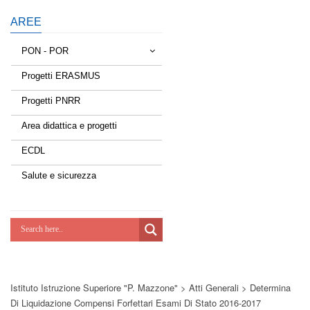
AREE
PON - POR
Progetti ERASMUS
Tessere la rete
Progetti PNRR
Estate a scuola
Area didattica e progetti
Scuola d'estate
ECDL
Miglioriamoci
Salute e sicurezza
Realizzazione di reti locali, cablate e
wireless nelle scuole
Lab Green
Socializziamo
Istituto Istruzione Superiore "P. Mazzone"
>
Atti Generali
>
Determina
Potenziamoci
Di Liquidazione Compensi Forfettari Esami Di Stato 2016-2017