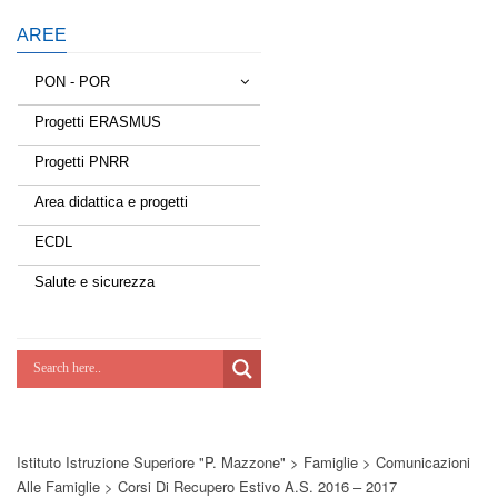
AREE
PON - POR
Progetti ERASMUS
Tessere la rete
Progetti PNRR
Estate a scuola
Area didattica e progetti
Scuola d'estate
ECDL
Miglioriamoci
Salute e sicurezza
Realizzazione di reti locali, cablate e
wireless nelle scuole
Lab Green
Socializziamo
Istituto Istruzione Superiore "P. Mazzone"
>
Famiglie
>
Comunicazioni
Potenziamoci
Alle Famiglie
>
Corsi Di Recupero Estivo A.s. 2016 – 2017