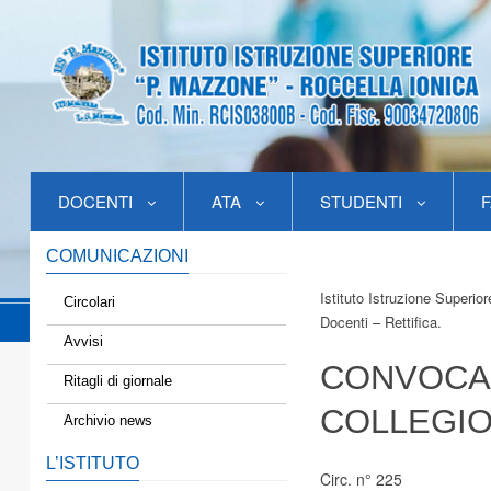
DOCENTI
ATA
STUDENTI
F
COMUNICAZIONI
Istituto Istruzione Superio
Circolari
Docenti – Rettifica.
Avvisi
CONVOCAZ
Ritagli di giornale
COLLEGIO
Archivio news
L’ISTITUTO
Circ. n° 225