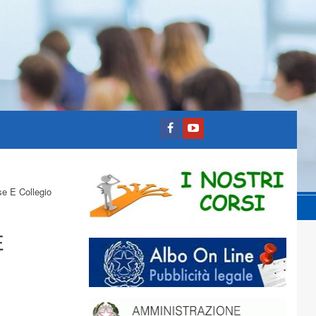
se E Collegio
E