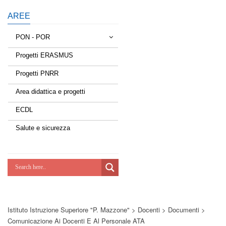
AREE
PON - POR
Progetti ERASMUS
Tessere la rete
Progetti PNRR
Estate a scuola
Area didattica e progetti
Scuola d'estate
ECDL
Miglioriamoci
Salute e sicurezza
Realizzazione di reti locali, cablate e
wireless nelle scuole
Lab Green
Socializziamo
Istituto Istruzione Superiore "P. Mazzone"
>
Docenti
>
Documenti
>
Potenziamoci
Comunicazione Ai Docenti E Al Personale ATA