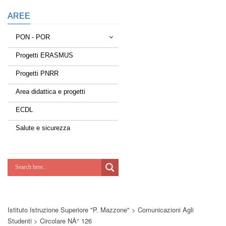
AREE
PON - POR
Progetti ERASMUS
Tessere la rete
Progetti PNRR
Estate a scuola
Area didattica e progetti
Scuola d'estate
ECDL
Miglioriamoci
Salute e sicurezza
Realizzazione di reti locali, cablate e
wireless nelle scuole
Lab Green
Socializziamo
Istituto Istruzione Superiore "P. Mazzone"
>
Comunicazioni Agli
Potenziamoci
Studenti
>
Circolare NÂ° 126