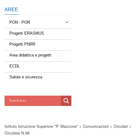
AREE
PON - POR
Progetti ERASMUS
Tessere la rete
Progetti PNRR
Estate a scuola
Area didattica e progetti
Scuola d'estate
ECDL
Miglioriamoci
Salute e sicurezza
Realizzazione di reti locali, cablate e
wireless nelle scuole
Lab Green
Socializziamo
Istituto Istruzione Superiore "P. Mazzone"
>
Comunicazioni
>
Circolari
>
Potenziamoci
Circolare N.98