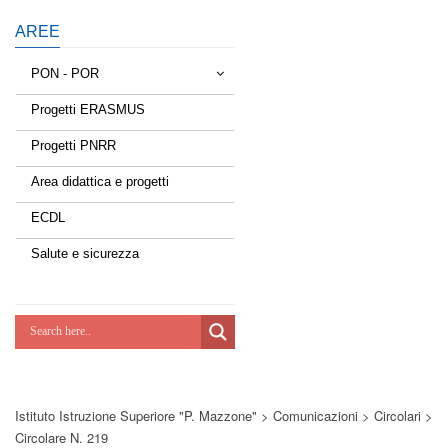
AREE
PON - POR
Progetti ERASMUS
Tessere la rete
Progetti PNRR
Estate a scuola
Area didattica e progetti
Scuola d'estate
ECDL
Miglioriamoci
Salute e sicurezza
Realizzazione di reti locali, cablate e
wireless nelle scuole
Lab Green
Socializziamo
Istituto Istruzione Superiore "P. Mazzone"
>
Comunicazioni
>
Circolari
>
Potenziamoci
Circolare N. 219