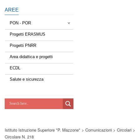
AREE
PON - POR
Progetti ERASMUS
Tessere la rete
Progetti PNRR
Estate a scuola
Area didattica e progetti
Scuola d'estate
ECDL
Miglioriamoci
Salute e sicurezza
Realizzazione di reti locali, cablate e
wireless nelle scuole
Lab Green
Socializziamo
Istituto Istruzione Superiore "P. Mazzone"
>
Comunicazioni
>
Circolari
>
Potenziamoci
Circolare N. 218