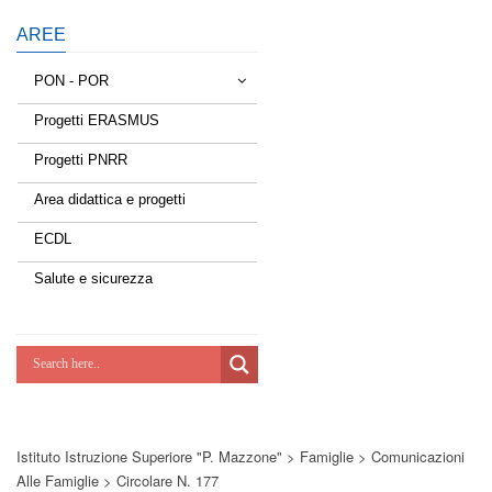
AREE
PON - POR
Progetti ERASMUS
Tessere la rete
Progetti PNRR
Estate a scuola
Area didattica e progetti
Scuola d'estate
ECDL
Miglioriamoci
Salute e sicurezza
Realizzazione di reti locali, cablate e
wireless nelle scuole
Lab Green
Socializziamo
Istituto Istruzione Superiore "P. Mazzone"
>
Famiglie
>
Comunicazioni
Potenziamoci
Alle Famiglie
>
Circolare N. 177