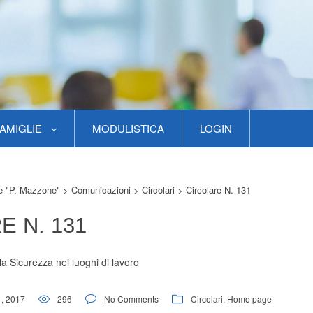
AMIGLIE
MODULISTICA
LOGIN
re "P. Mazzone"
>
Comunicazioni
>
Circolari
>
Circolare N. 131
E N. 131
a Sicurezza nei luoghi di lavoro
, 2017
296
No Comments
Circolari
,
Home page