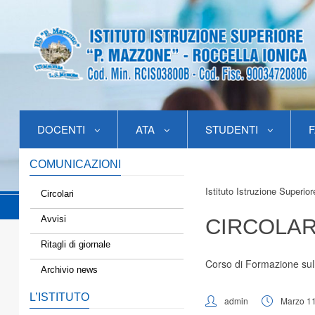
DOCENTI
ATA
STUDENTI
F
COMUNICAZIONI
Istituto Istruzione Superio
Circolari
Avvisi
CIRCOLAR
Ritagli di giornale
Corso di Formazione sull
Archivio news
L’ISTITUTO
admin
Marzo 11