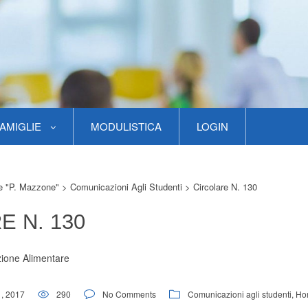
AMIGLIE
MODULISTICA
LOGIN
re "P. Mazzone"
>
Comunicazioni Agli Studenti
>
Circolare N. 130
E N. 130
zione Alimentare
, 2017
290
No Comments
Comunicazioni agli studenti
,
Ho