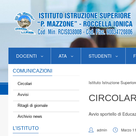
DOCENTI
ATA
STUDENTI
F
COMUNICAZIONI
Istituto Istruzione Superio
Circolari
Avvisi
CIRCOLAR
Ritagli di giornale
Avvio sportello di Educa
Archivio news
L’ISTITUTO
admin
Marzo 11