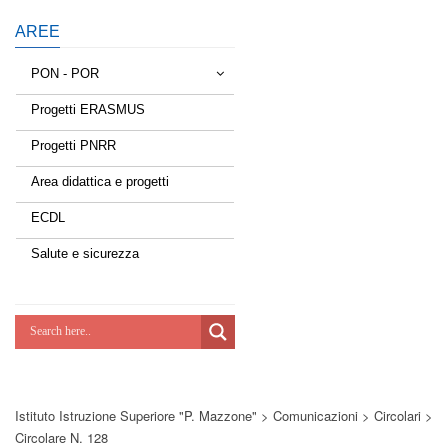
AREE
PON - POR
Progetti ERASMUS
Tessere la rete
Progetti PNRR
Estate a scuola
Area didattica e progetti
Scuola d'estate
ECDL
Miglioriamoci
Salute e sicurezza
Realizzazione di reti locali, cablate e
wireless nelle scuole
Lab Green
Socializziamo
Istituto Istruzione Superiore "P. Mazzone"
>
Comunicazioni
>
Circolari
>
Potenziamoci
Circolare N. 128