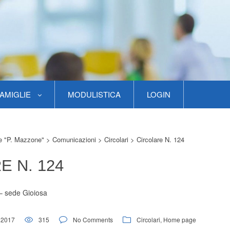
AMIGLIE
MODULISTICA
LOGIN
re "P. Mazzone"
>
Comunicazioni
>
Circolari
>
Circolare N. 124
E N. 124
– sede Gioiosa
 2017
315
No Comments
Circolari
,
Home page