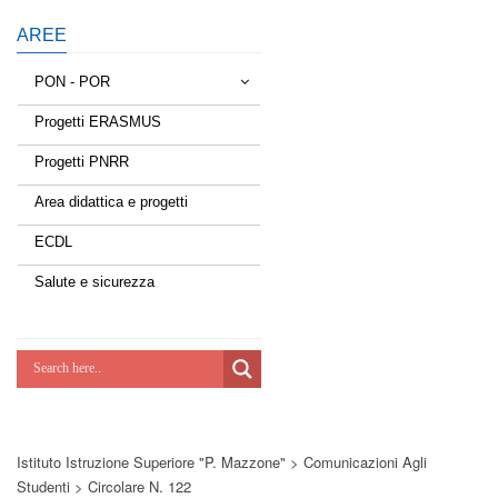
AREE
PON - POR
Progetti ERASMUS
Tessere la rete
Progetti PNRR
Estate a scuola
Area didattica e progetti
Scuola d'estate
ECDL
Miglioriamoci
Salute e sicurezza
Realizzazione di reti locali, cablate e
wireless nelle scuole
Lab Green
Socializziamo
Istituto Istruzione Superiore "P. Mazzone"
>
Comunicazioni Agli
Potenziamoci
Studenti
>
Circolare N. 122