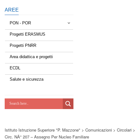
AREE
PON - POR
Progetti ERASMUS
Tessere la rete
Progetti PNRR
Estate a scuola
Area didattica e progetti
Scuola d'estate
ECDL
Miglioriamoci
Salute e sicurezza
Realizzazione di reti locali, cablate e
wireless nelle scuole
Lab Green
Socializziamo
Istituto Istruzione Superiore "P. Mazzone"
>
Comunicazioni
>
Circolari
>
Potenziamoci
Circ. NÂ° 207 – Assegno Per Nucleo Familiare