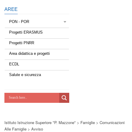
AREE
PON - POR
Progetti ERASMUS
Tessere la rete
Progetti PNRR
Estate a scuola
Area didattica e progetti
Scuola d'estate
ECDL
Miglioriamoci
Salute e sicurezza
Realizzazione di reti locali, cablate e
wireless nelle scuole
Lab Green
Socializziamo
Istituto Istruzione Superiore "P. Mazzone"
>
Famiglie
>
Comunicazioni
Potenziamoci
Alle Famiglie
>
Avviso